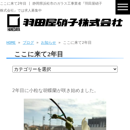
ここに来て2年目 | 静岡県浜松市のガラス工事業者『羽田屋硝子
株式会社』では求人募集中
HOME
»
ブログ
»
お知らせ
» ここに来て2年目
ここに来て2年目
2年目に小粒な胡蝶蘭が咲き始めました。